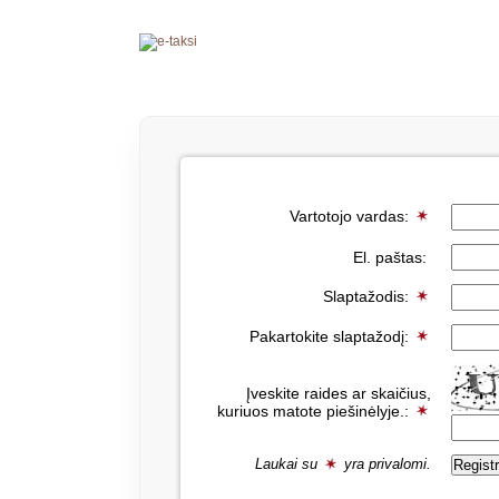
Vartotojo vardas:
El. paštas:
Slaptažodis:
Pakartokite slaptažodį:
Įveskite raides ar skaičius,
kuriuos matote piešinėlyje.:
Laukai su
yra privalomi.